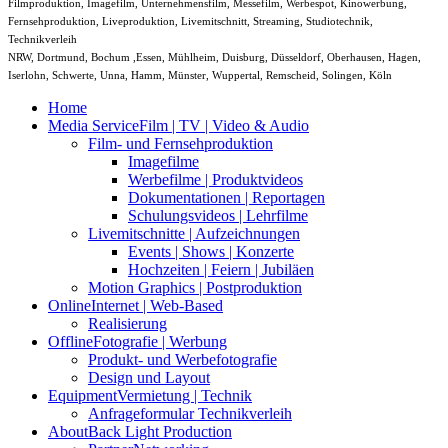
Filmproduktion, Imagefilm, Unternehmensfilm, Messefilm, Werbespot, Kinowerbung,
Fernsehproduktion, Liveproduktion, Livemitschnitt, Streaming, Studiotechnik,
Technikverleih
NRW, Dortmund, Bochum ,Essen, Mühlheim, Duisburg, Düsseldorf, Oberhausen, Hagen,
Iserlohn, Schwerte, Unna, Hamm, Münster, Wuppertal, Remscheid, Solingen, Köln
Home
Media Service
Film | TV | Video & Audio
Film- und Fernsehproduktion
Imagefilme
Werbefilme | Produktvideos
Dokumentationen | Reportagen
Schulungsvideos | Lehrfilme
Livemitschnitte | Aufzeichnungen
Events | Shows | Konzerte
Hochzeiten | Feiern | Jubiläen
Motion Graphics | Postproduktion
Online
Internet | Web-Based
Realisierung
Offline
Fotografie | Werbung
Produkt- und Werbefotografie
Design und Layout
Equipment
Vermietung | Technik
Anfrageformular Technikverleih
About
Back Light Production